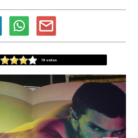
19
votos