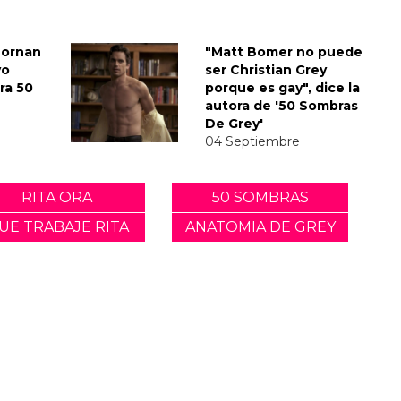
Dornan
"Matt Bomer no puede
vo
ser Christian Grey
ra 50
porque es gay", dice la
autora de '50 Sombras
De Grey'
04 Septiembre
RITA ORA
50 SOMBRAS
UE TRABAJE RITA
ANATOMIA DE GREY