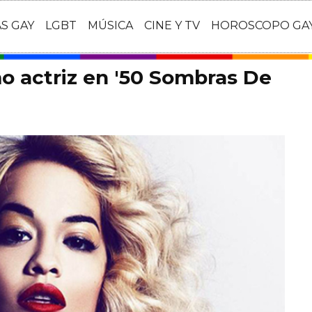
AS GAY
LGBT
MÚSICA
CINE Y TV
HOROSCOPO GA
mo actriz en '50 Sombras De