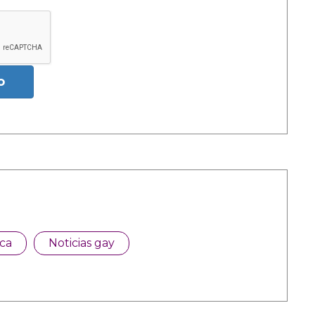
o
ca
Noticias gay