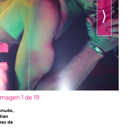
⟩
Imagen 1 de
19
snudo,
tian
ras de