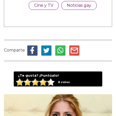
Cine y TV
Noticias gay
Comparte
¿Te gusta? ¡Puntúalo!
8
votos