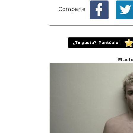
Comparte
¿Te gusta? ¡Puntúalo!
El act