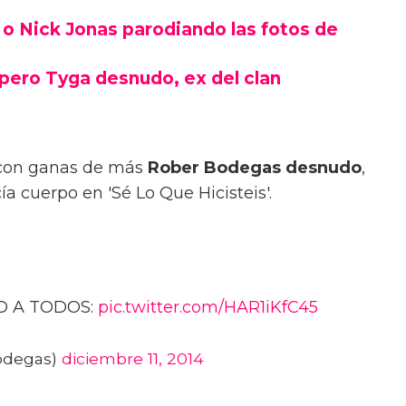
o Nick Jonas parodiando las fotos de
apero Tyga desnudo, ex del clan
 con ganas de más
Rober Bodegas desnudo
,
a cuerpo en 'Sé Lo Que Hicisteis'.
AD A TODOS:
pic.twitter.com/HAR1iKfC45
odegas)
diciembre 11, 2014