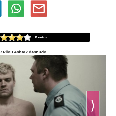
11
votos
or Pilou Asbæk desnudo
⟩