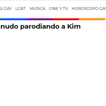
AS GAY
LGBT
MÚSICA
CINE Y TV
HOROSCOPO GA
nudo parodiando a Kim