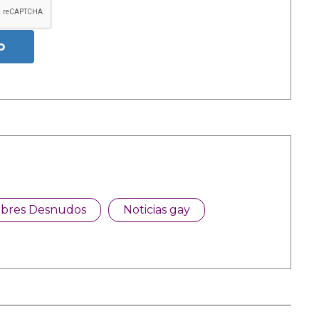
o
bres Desnudos
Noticias gay