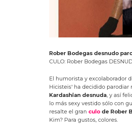
Rober Bodegas desnudo par
CULO: Rober Bodegas DESNUDO
El humorista y excolaborador d
Hicisteis' ha decidido parodia
Kardashian desnuda
, y así fe
lo más sexy vestido sólo con gu
resalte el gran
culo
de Rober 
Kim? Para gustos, colores.