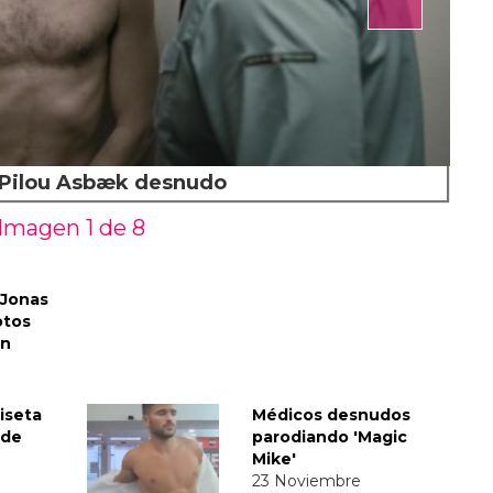
r Pilou Asbæk desnudo
Imagen 1 de
8
 Jonas
otos
an
iseta
Médicos desnudos
 de
parodiando 'Magic
Mike'
23 Noviembre