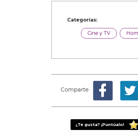
Categorías:
Cine y TV
Hom
Comparte
¿Te gusta? ¡Puntúalo!