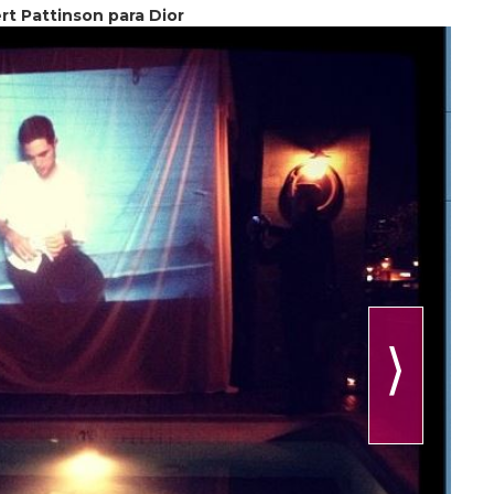
rt Pattinson para Dior
⟩