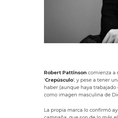
Robert Pattinson
comienza a r
'
Crepúsculo
', y pese a tener u
haber (aunque haya trabajado
como imagen masculina de Dio
La propia marca lo confirmó ay
campaña, que son de lo más ele