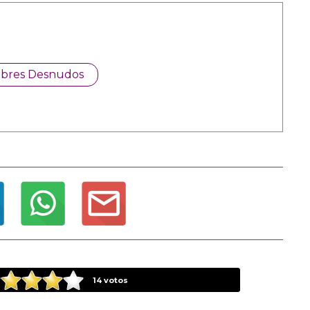
bres Desnudos
14
votos