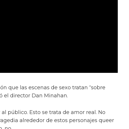
ión que las escenas de sexo tratan “sobre
ió el director Dan Minahan.
 al público. Esto se trata de amor real. No
tragedia alrededor de estos personajes queer
, no.