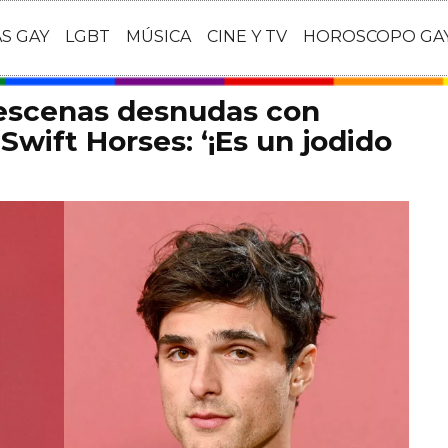
AS GAY
LGBT
MÚSICA
CINE Y TV
HOROSCOPO GA
 escenas desnudas con
Swift Horses: ‘¡Es un jodido