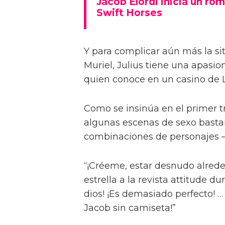
Jacob Elordi inicia un rom
Swift Horses
Y para complicar aún más la sit
Muriel, Julius tiene una apasi
quien conoce en un casino de 
Como se insinúa en el primer trá
algunas escenas de sexo bastan
combinaciones de personajes – 
“¡Créeme, estar desnudo alreded
estrella a la revista attitude d
dios! ¡Es demasiado perfecto! …
Jacob sin camiseta!”