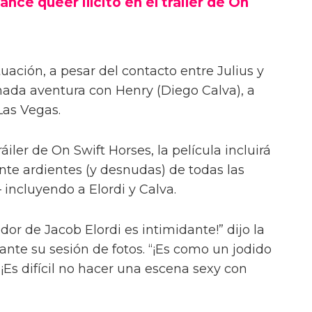
ance queer ilícito en el tráiler de On
uación, a pesar del contacto entre Julius y
onada aventura con Henry (Diego Calva), a
Las Vegas.
iler de On Swift Horses, la película incluirá
te ardientes (y desnudas) de todas las
incluyendo a Elordi y Calva.
or de Jacob Elordi es intimidante!” dijo la
urante su sesión de fotos. “¡Es como un jodido
 ¡Es difícil no hacer una escena sexy con