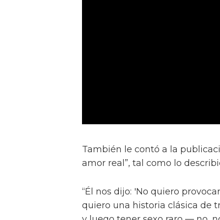
También le contó a la publicac
amor real”, tal como lo describ
“Él nos dijo: 'No quiero provocar
quiero una historia clásica de 
y luego tener sexo raro — no, no