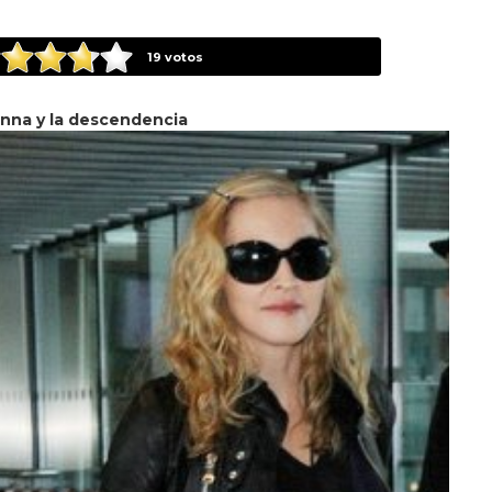
19
votos
nna y la descendencia