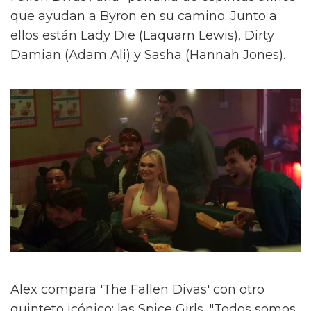
que ayudan a Byron en su camino. Junto a
ellos están Lady Die (Laquarn Lewis), Dirty
Damian (Adam Ali) y Sasha (Hannah Jones).
Alex compara 'The Fallen Divas' con otro
quinteto icónico: las Spice Girls. "Todos somos