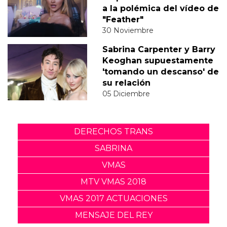
a la polémica del vídeo de
"Feather"
30 Noviembre
Sabrina Carpenter y Barry
Keoghan supuestamente
'tomando un descanso' de
su relación
05 Diciembre
DERECHOS TRANS
SABRINA
VMAS
MTV VMAS 2018
VMAS 2017 ACTUACIONES
MENSAJE DEL REY