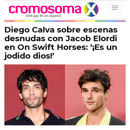
Toggle
navigat
Diego Calva sobre escenas
desnudas con Jacob Elordi
en On Swift Horses: ‘¡Es un
jodido dios!’