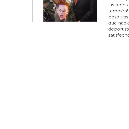
las redes
también! 
posó tras
que nadie
deportist
satisfech
bowl y la
este te v
MADONNA 
El tour
anuncia
¿estás li
la
vuelta 
con live 
bastante 
vuelta
de
c
al
endari
para ento
packs...