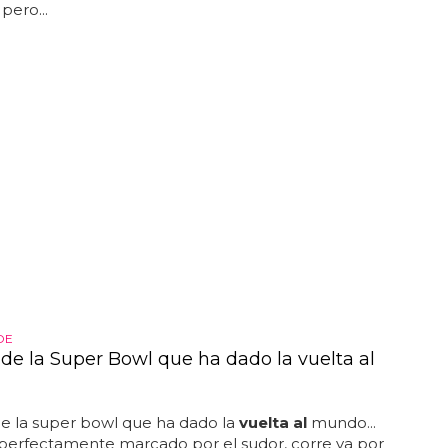
ero...
DE
 de la Super Bowl que ha dado la vuelta al
e la super bowl que ha dado la
vuelta al
mundo...
perfectamente marcado por el sudor, corre ya por