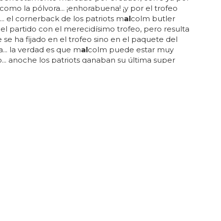
 como la pólvora... ¡enhorabuena! ¡y por el trofeo
... el cornerback de los patriots m
al
colm butler
 el partido con el merecidísimo trofeo, pero resulta
 se ha fijado en el trofeo sino en el paquete del
a... la verdad es que m
al
colm puede estar muy
o... anoche los patriots ganaban su última super
s celebraciones han sido de todos los colores, pero
a a gustar más que ningún otro...
DE GIRA
 mundial de Madonna, a punto de
rse
sto para ver a madonna? ¿cogerás las m
al
etas y darás
al
mundo por ella?... madonna tiene un acuerdo
nation que nos va a hacer disfrutar de sus directos
tiempo, y con un discazo como 'rebel heart' a la
 la esquina, tenemos ya un ojo echado en el
o... será el 7 de marzo, por lo que entendemos que
nces estará anunciado el tour, sus fechas y sus
 sabemos que en septiembre pasa por europa y que