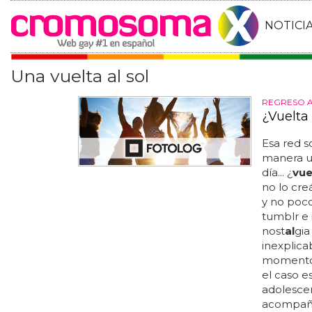
NOTICI
Una vuelta al sol
REGRESO A
¿Vuelta 
Esa red s
manera un
día... ¿
vue
no lo cre
y no poco
tumblr e 
nost
al
gia
inexplica
momentos 
el caso e
adolescen
acompaña