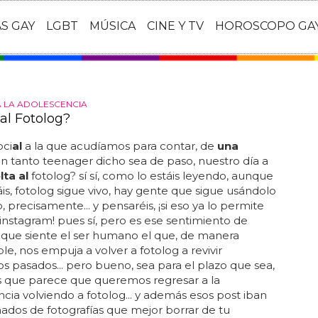
AS GAY
LGBT
MÚSICA
CINE Y TV
HOROSCOPO GA
 LA ADOLESCENCIA
al Fotolog?
oci
al
a la que acudíamos para contar, de
una
 tanto teenager dicho sea de paso, nuestro día a
lta al
fotolog? sí sí, como lo estáis leyendo, aunque
áis, fotolog sigue vivo, hay gente que sigue usándolo
, precisamente... y pensaréis, ¡si eso ya lo permite
instagram! pues sí, pero es ese sentimiento de
 que siente el ser humano el que, de manera
ble, nos empuja a volver a fotolog a revivir
pasados... pero bueno, sea para el plazo que sea,
s que parece que queremos regresar a la
cia volviendo a fotolog... y además esos post iban
dos de fotografías que mejor borrar de tu