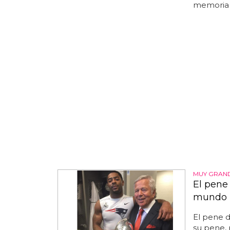
memoria p
MUY GRAN
El pene
mundo
El pene d
su pene, 