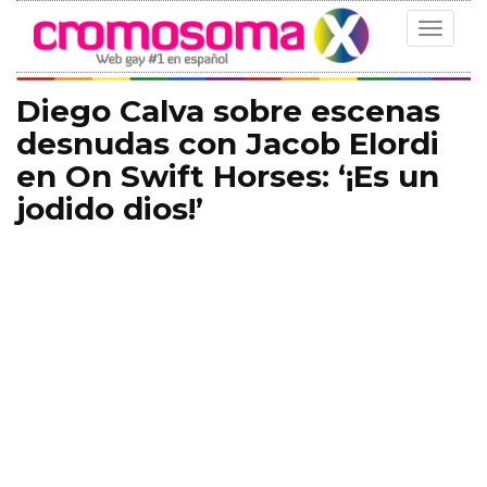
Toggle
navigat
Diego Calva sobre escenas
desnudas con Jacob Elordi
en On Swift Horses: ‘¡Es un
jodido dios!’