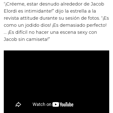
“¡Créeme, estar desnudo alrededor de Jacob
Elordi es intimidante!” dijo la estrella a la
revista attitude durante su sesión de fotos. “¡Es
como un jodido dios! ¡Es demasiado perfecto!
… ¡Es difícil no hacer una escena sexy con
Jacob sin camiseta!”