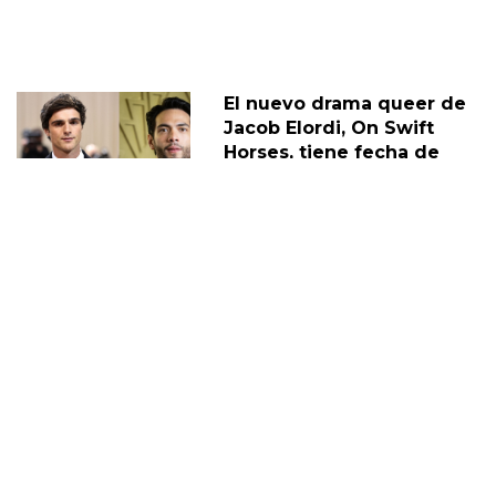
El nuevo drama queer de
Jacob Elordi, On Swift
Horses, tiene fecha de
lanzamiento
11 Febrero
Jacob Elordi, de Euphoria,
opina sobre la sexualidad
de Nate
02 Marzo
JACOB ELORDI
DIEGO
JUAN DIEGO