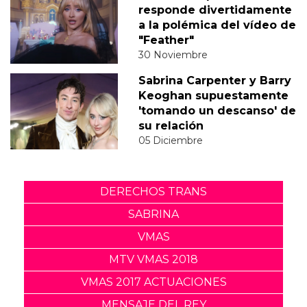
responde divertidamente
a la polémica del vídeo de
"Feather"
30 Noviembre
Sabrina Carpenter y Barry
Keoghan supuestamente
'tomando un descanso' de
su relación
05 Diciembre
DERECHOS TRANS
SABRINA
VMAS
MTV VMAS 2018
VMAS 2017 ACTUACIONES
MENSAJE DEL REY