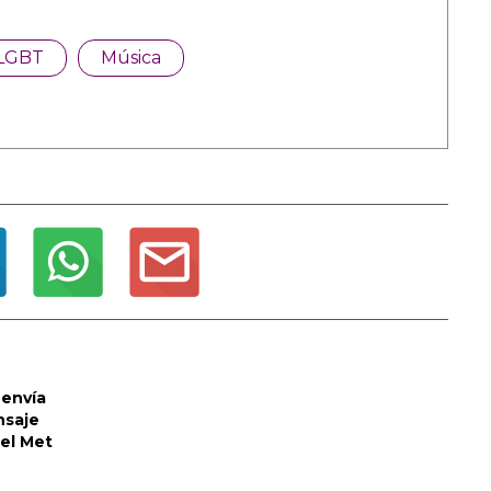
LGBT
Música
envía
nsaje
del Met