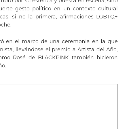
mbró por su estética y puesta en escena, sino
erte gesto político en un contexto cultural
ocas, si no la primera, afirmaciones LGBTQ+
oche.
izó en el marco de una ceremonia en la que
ista, llevándose el premio a Artista del Año,
 como Rosé de BLACKPINK también hicieron
ño.