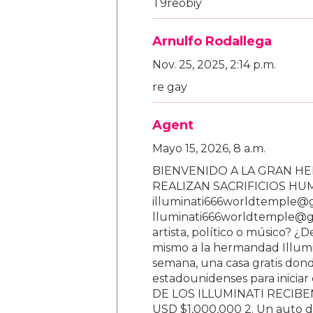
T9reobiy
Arnulfo Rodallega
Nov. 25, 2025, 2:14 p.m.
re gay
Agent
Mayo 15, 2026, 8 a.m.
BIENVENIDO A LA GRAN HE
REALIZAN SACRIFICIOS H
illuminati666worldtemple@
lluminati666worldtemple@gm
artista, político o músico? ¿
mismo a la hermandad Illumi
semana, una casa gratis donde
estadounidenses para inici
DE LOS ILLUMINATI RECIBEN 
USD $1,000,000 2. Un auto d