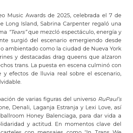
eo Music Awards de 2025, celebrada el 7 de
e Long Island, Sabrina Carpenter regaló una
ema
“Tears”
que mezcló espectáculo, energía y
tante surgió del escenario emergiendo desde
ario ambientado como la ciudad de Nueva York
rines y destacadas drag queens que alzaron
echos trans. La puesta en escena culminó con
y efectos de lluvia real sobre el escenario,
vidable.
pación de varias figuras del universo
RuPaul’s
, Denali, Laganja Estranja y Lexi Love, así
 ballroom Honey Balenciaga, para dar vida a
lidaridad y actitud. En momentos clave del
n carteles con mensajes como “In Trans We