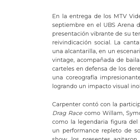
En la entrega de los MTV Vid
septiembre en el UBS Arena d
presentación vibrante de su t
reivindicación social. La can
una alcantarilla, en un escen
vintage, acompañada de baila
carteles en defensa de los der
una coreografía impresionante 
logrando un impacto visual inol
Carpenter contó con la partici
Drag Race
como Willam, Symone
como la legendaria figura del
un performance repleto de so
show, los presentes agitaro