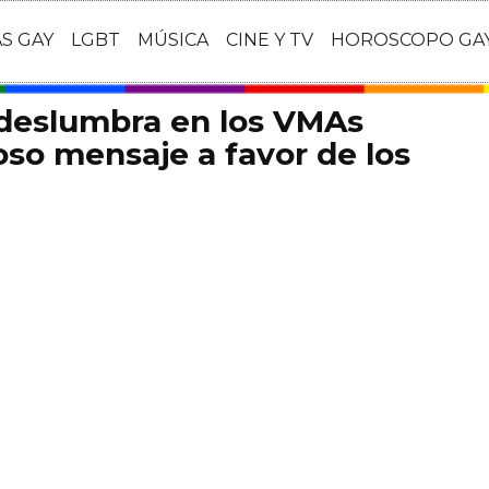
AS GAY
LGBT
MÚSICA
CINE Y TV
HOROSCOPO GA
 deslumbra en los VMAs
so mensaje a favor de los