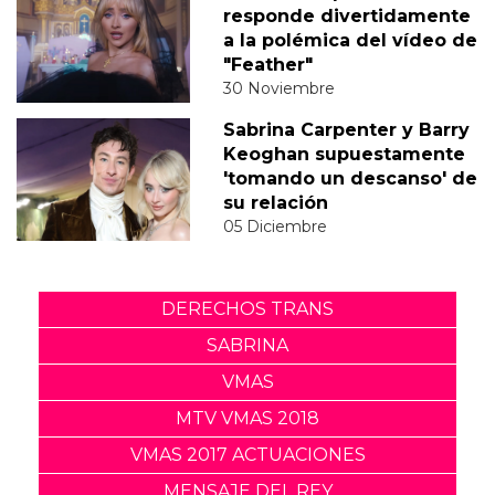
responde divertidamente
a la polémica del vídeo de
"Feather"
30 Noviembre
Sabrina Carpenter y Barry
Keoghan supuestamente
'tomando un descanso' de
su relación
05 Diciembre
DERECHOS TRANS
SABRINA
VMAS
MTV VMAS 2018
VMAS 2017 ACTUACIONES
MENSAJE DEL REY