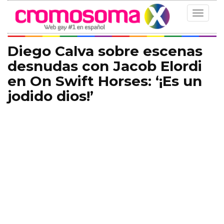
Toggle
navigat
Diego Calva sobre escenas
desnudas con Jacob Elordi
en On Swift Horses: ‘¡Es un
jodido dios!’