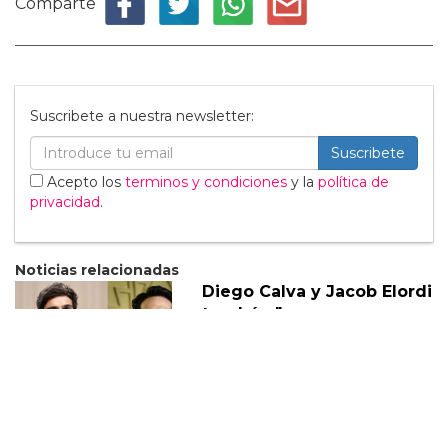
Comparte
Suscribete a nuestra newsletter:
Suscribete
Acepto los
terminos y condiciones
y la
política de
privacidad
.
Noticias relacionadas
Diego Calva y Jacob Elordi
tendrán "escenas
calientes" en su nuevo
proyecto
05 Marzo