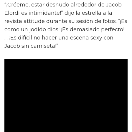
“¡Créeme, estar desnudo alrededor de Jacob
Elordi es intimidante!” dijo la estrella a la
revista attitude durante su sesión de fotos. “¡Es
como un jodido dios! ¡Es demasiado perfecto!
… ¡Es difícil no hacer una escena sexy con
Jacob sin camiseta!”