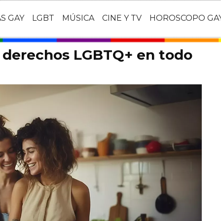
AS GAY
LGBT
MÚSICA
CINE Y TV
HOROSCOPO GA
s derechos LGBTQ+ en todo