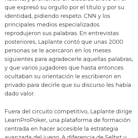
que expresó su orgullo por el título y por su
identidad, pidiendo respeto. CNN y los
principales medios especializados
reprodujeron sus palabras. En entrevistas
posteriores, Laplante contó que unas 2000
personas se le acercaron en los meses
siguientes para agradecerle aquellas palabras,
y que varios jugadores que hasta entonces
ocultaban su orientación le escribieron en
privado para decirle que su discurso les había
dado valor.
Fuera del circuito competitivo, Laplante dirige
LearnProPoker, una plataforma de formación
centrada en hacer accesible la estrategia
avanzada del juego. A diferencia de Selbst y