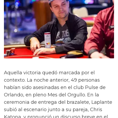
Aquella victoria quedó marcada por el
contexto. La noche anterior, 49 personas
habían sido asesinadas en el club Pulse de
Orlando, en pleno Mes del Orgullo. En la
ceremonia de entrega del brazalete, Laplante
subió al escenario junto a su pareja, Chris
Katona, y pronunció un discurso breve en el