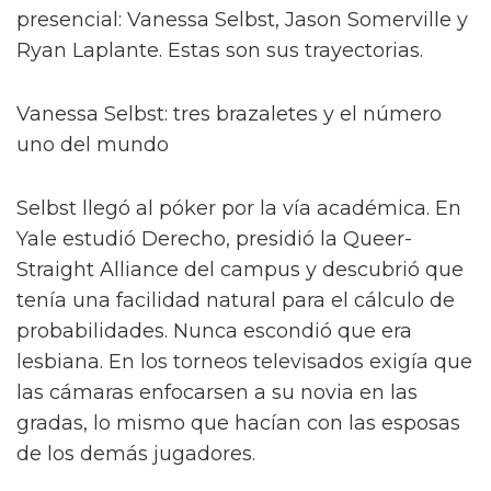
presencial: Vanessa Selbst, Jason Somerville y
Ryan Laplante. Estas son sus trayectorias.
Vanessa Selbst: tres brazaletes y el número
uno del mundo
Selbst llegó al póker por la vía académica. En
Yale estudió Derecho, presidió la Queer-
Straight Alliance del campus y descubrió que
tenía una facilidad natural para el cálculo de
probabilidades. Nunca escondió que era
lesbiana. En los torneos televisados exigía que
las cámaras enfocarsen a su novia en las
gradas, lo mismo que hacían con las esposas
de los demás jugadores.