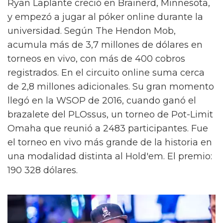
Ryan Laplante creció en Brainerd, Minnesota,
y empezó a jugar al póker online durante la
universidad. Según The Hendon Mob,
acumula más de 3,7 millones de dólares en
torneos en vivo, con más de 400 cobros
registrados. En el circuito online suma cerca
de 2,8 millones adicionales. Su gran momento
llegó en la WSOP de 2016, cuando ganó el
brazalete del PLOssus, un torneo de Pot-Limit
Omaha que reunió a 2483 participantes. Fue
el torneo en vivo más grande de la historia en
una modalidad distinta al Hold'em. El premio:
190 328 dólares.