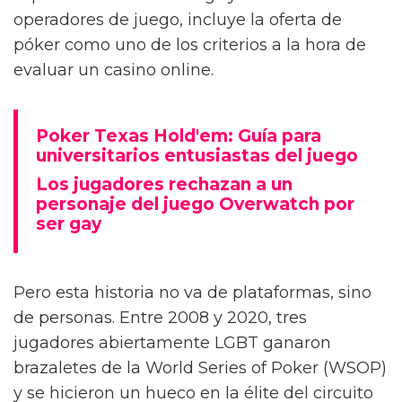
operadores de juego, incluye la oferta de
póker como uno de los criterios a la hora de
evaluar un casino online.
Poker Texas Hold'em: Guía para
universitarios entusiastas del juego
Los jugadores rechazan a un
personaje del juego Overwatch por
ser gay
Pero esta historia no va de plataformas, sino
de personas. Entre 2008 y 2020, tres
jugadores abiertamente LGBT ganaron
brazaletes de la World Series of Poker (WSOP)
y se hicieron un hueco en la élite del circuito