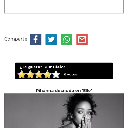
Comparte
¿Te gusta? ¡Puntúalo!
6
votos
Rihanna desnuda en 'Elle'