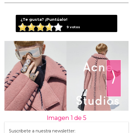
¿Te gusta? ¡Puntúalo!
9
votos
⟩
Imagen 1 de
5
Suscribete a nuestra newsletter: