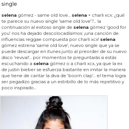
single
selena
gómez - same old love...
selena
+ charli xcx: ¿qué
te parece su nuevo single 'same old love'?... la
continuación al exitoso single de
selena
gómez 'good for
you' nos ha dejado descolocadísimos: ¡una canción de
influencias reggae compuesta por charli xcx!
selena
gómez estrena 'same old love', nuevo single que ya se
puede descargar en itunes junto al preorder de su nuevo
disco 'revival'... por momentos te preguntarás si estás
escuchando a
selena
gómez o a charli xcx, ya que la ex
de justin bieber se esfuerza bastante en imitar la manera
que tiene de cantar la diva de 'boom clap'... el tema logra
ser pegadizo gracias a un estribillo de lo más repetitivo y
poco inspirado...