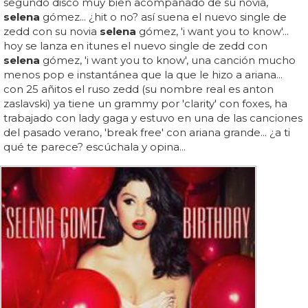
segundo disco muy bien acompañado de su novia,
selena
gómez... ¿hit o no? así suena el nuevo single de
zedd con su novia
selena
gómez, 'i want you to know'...
hoy se lanza en itunes el nuevo single de zedd con
selena
gómez, 'i want you to know', una canción mucho
menos pop e instantánea que la que le hizo a ariana...
con 25 añitos el ruso zedd (su nombre real es anton
zaslavski) ya tiene un grammy por 'clarity' con foxes, ha
trabajado con lady gaga y estuvo en una de las canciones
del pasado verano, 'break free' con ariana grande... ¿a ti
qué te parece? escúchala y opina...