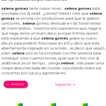
selena gomez
tiene nuevo novio...
selena gomez
está
enrollada con dj zedd... ¿celoso? bieber cree que
selena
gomez
se enrolla con productores para que le graben
canciones...
selena
gómez, desnuda en las 'towel series'
de mario testino... nosotros solo esperamos que, haga lo
que haga, lance un buen disco, porque britney spears
está esperando a que
selena gomez
grabe su nuevo
álbum para poderlo fotocopiar en b10 y decir que está
abiertamente inspirado en su sonido... es decir, que según
justin,
selena
solo se ha enrollado con the weeknd para
conseguir unos cuantos temas, igual que lo hizo con dj
zedd hace ya un tiempo... ¡venga
selena
!... tras pasar unos
meses desconectada del mundo, cancelando todos sus
conciertos por lupus y agotamiento...
← Anterior
Siguiente →