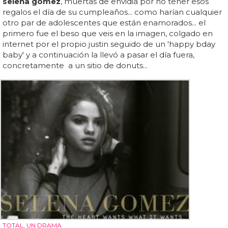
selena gomez
, muertas de envidia por no tener esos
regalos el día de su cumpleaños... como harían cualquier
otro par de adolescentes que están enamorados... el
primero fue el beso que veis en la imagen, colgado en
internet por el propio justin seguido de un 'happy bday
baby' y a continuación la llevó a pasar el día fuera,
concretamente a un sitio de donuts...
TOTAL, UN DRAMA