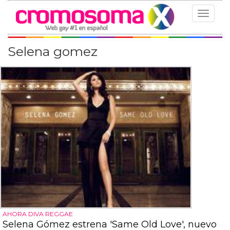
Toggle
navigat
Selena gomez
AHORA DIVA REGGAE
Selena Gómez estrena 'Same Old Love', nuevo