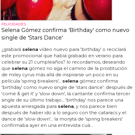
FELICIDADES
Selena Gómez confirma 'Birthday' como nuevo
single de 'Stars Dance'
¿grabará
selena
vídeo nuevo para 'birthday' o reciclará
este promocional que había grabado en verano para
celebrar su 21 cumpleaños? lo recordamos, deseando
que
selena
gómez no siga el camino de la prostitución
de miley cyrus más allá de inspirarse un poco en su
película 'spring breakers'...
selena
gómez confirma
'birthday' como nuevo single de 'stars dance': después de
'come & get it' y 'slow down', la cantante confirma tercer
single de su último trabajo... 'birthday' nos parece una
apuesta arriesgada para
selena
, y nos parece bien
después de haber ido a lo seguro con the cataracs y el
dance de 'slow down'... la monjita de 'spring breakers'
confirmaba ayer en una entrevista cuá...