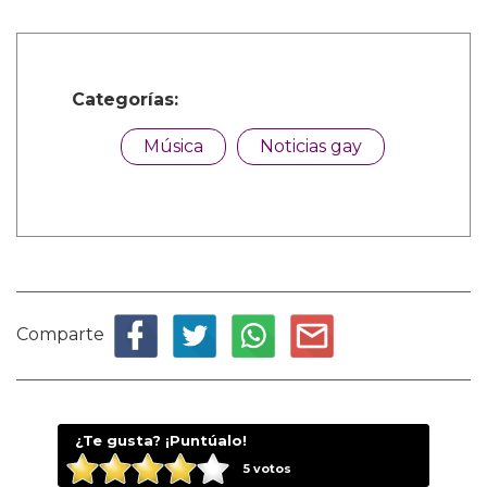
Categorías:
Música
Noticias gay
Comparte
¿Te gusta? ¡Puntúalo!
5
votos