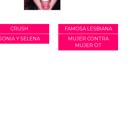
CRUSH
FAMOSA LESBIANA
SONIA Y SELENA
MUJER CONTRA
MUJER OT