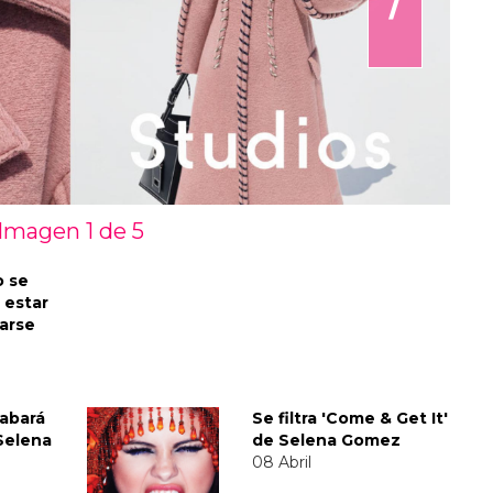
Imagen 1 de
5
 se
 estar
arse
abará
Se filtra 'Come & Get It'
Selena
de Selena Gomez
08 Abril