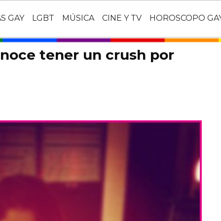
AS GAY
LGBT
MÚSICA
CINE Y TV
HOROSCOPO GA
noce tener un crush por