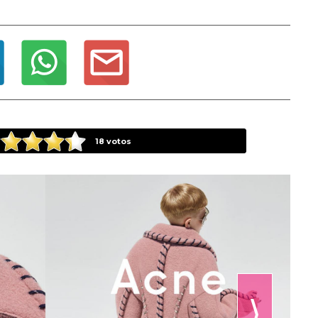
18
votos
⟩