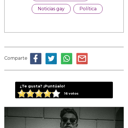
Noticias gay
Política
Comparte
¿Te gusta? ¡Puntúalo!
16
votos