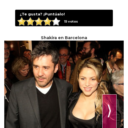
¿Te gusta? ¡Puntúalo!
15
votos
Shakira en Barcelona
⟩