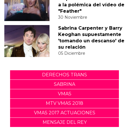
a la polémica del vídeo de
"Feather"
30 Noviembre
Sabrina Carpenter y Barry
Keoghan supuestamente
'tomando un descanso' de
su relación
05 Diciembre
DERECHOS TRANS
SABRINA
VMAS
MTV VMAS 2018
VMAS 2017 ACTUACIONES
MENSAJE DEL REY