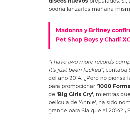
discos nuevos
preparados. Sí, 
podría lanzarlos mañana mism
Madonna y Britney confi
Pet Shop Boys y Charli X
"I have two more records comple
it’s just been fucked"
, contaba 
del año 2014. ¿Pero no piensa l
para promocionar
'1000 Forms
de
'Big Girls Cry'
, mientras q
película de 'Annie', ha sido no
grande para Sia que el 2014? ¿