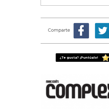
Comparte
¿Te gusta? ¡Puntúalo!