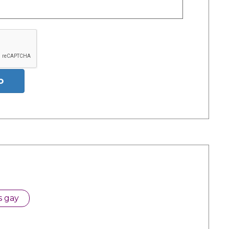
o
s gay