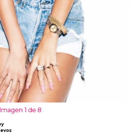
Imagen 1 de
8
ey
uevos