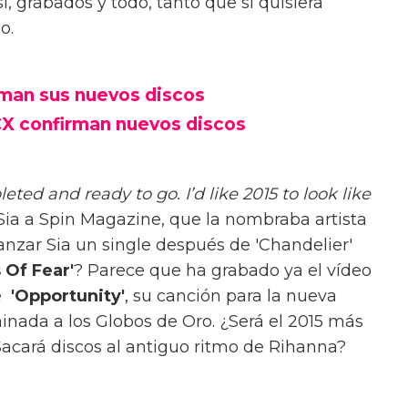
sí, grabados y todo, tanto que si quisiera
o.
rman sus nuevos discos
CX confirman nuevos discos
ted and ready to go. I’d like 2015 to look like
Sia a Spin Magazine, que la nombraba artista
anzar Sia un single después de 'Chandelier'
 Of Fear'
? Parece que ha grabado ya el vídeo
ue
'Opportunity'
, su canción para la nueva
minada a los Globos de Oro. ¿Será el 2015 más
Sacará discos al antiguo ritmo de Rihanna?