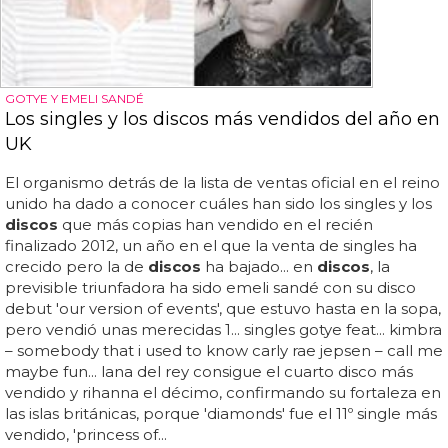
GOTYE Y EMELI SANDÉ
Los singles y los discos más vendidos del año en
UK
El organismo detrás de la lista de ventas oficial en el reino
unido ha dado a conocer cuáles han sido los singles y los
discos
que más copias han vendido en el recién
finalizado 2012, un año en el que la venta de singles ha
crecido pero la de
discos
ha bajado... en
discos
, la
previsible triunfadora ha sido emeli sandé con su disco
debut 'our version of events', que estuvo hasta en la sopa,
pero vendió unas merecidas 1... singles gotye feat... kimbra
– somebody that i used to know carly rae jepsen – call me
maybe fun... lana del rey consigue el cuarto disco más
vendido y rihanna el décimo, confirmando su fortaleza en
las islas británicas, porque 'diamonds' fue el 11º single más
vendido, 'princess of...