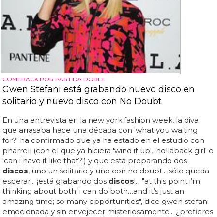
COMEBACK POR PARTIDA DOBLE
Gwen Stefani está grabando nuevo disco en
solitario y nuevo disco con No Doubt
En una entrevista en la new york fashion week, la diva
que arrasaba hace una década con 'what you waiting
for?' ha confirmado que ya ha estado en el estudio con
pharrell (con el que ya hiciera 'wind it up', 'hollaback girl' o
'can i have it like that?') y que está preparando dos
discos
, uno un solitario y uno con no doubt... sólo queda
esperar... ¡está grabando dos
discos
!... "at this point i’m
thinking about both, i can do both…and it’s just an
amazing time; so many opportunities", dice gwen stefani
emocionada y sin envejecer misteriosamente... ¿prefieres