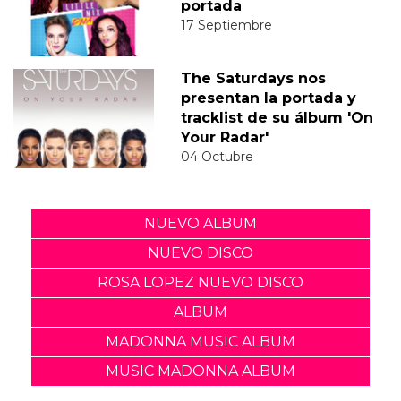
portada
17 Septiembre
The Saturdays nos
presentan la portada y
tracklist de su álbum 'On
Your Radar'
04 Octubre
NUEVO ALBUM
NUEVO DISCO
ROSA LOPEZ NUEVO DISCO
ALBUM
MADONNA MUSIC ALBUM
MUSIC MADONNA ALBUM