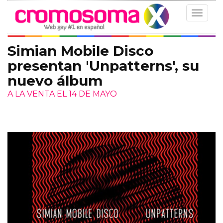
Toggle
navigat
Simian Mobile Disco
presentan 'Unpatterns', su
nuevo álbum
A LA VENTA EL 14 DE MAYO