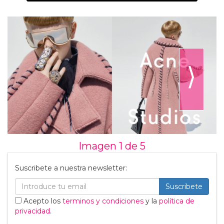
⟩
Imagen 1 de
5
Suscribete a nuestra newsletter:
Suscribete
Acepto los
terminos y condiciones
y la
política de
privacidad
.