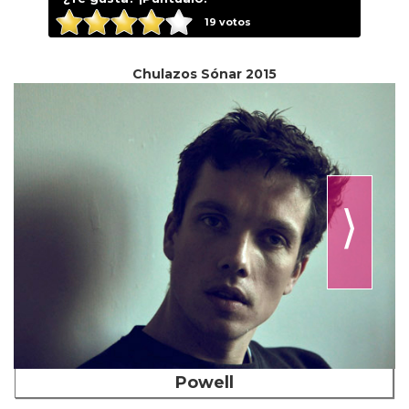
19
votos
Chulazos Sónar 2015
⟩
Powell