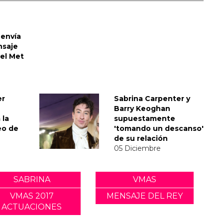
envía
nsaje
del Met
er
Sabrina Carpenter y
Barry Keoghan
 la
supuestamente
eo de
'tomando un descanso'
de su relación
05 Diciembre
SABRINA
VMAS
VMAS 2017
MENSAJE DEL REY
ACTUACIONES