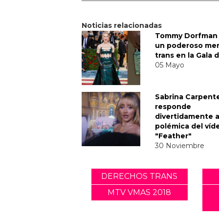
Noticias relacionadas
Tommy Dorfman 
un poderoso me
trans en la Gala 
05 Mayo
Sabrina Carpent
responde
divertidamente a
polémica del víd
"Feather"
30 Noviembre
DERECHOS TRANS
MTV VMAS 2018