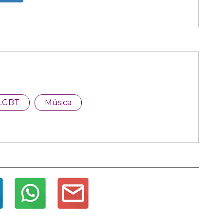
LGBT
Música