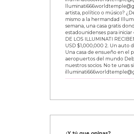
lluminati666worldtemple@gm
artista, político o músico? ¿
mismo a la hermandad Illumi
semana, una casa gratis donde
estadounidenses para inici
DE LOS ILLUMINATI RECIBEN 
USD $1,000,000 2. Un auto d
Una casa de ensueño en el paí
aeropuertos del mundo Debe
nuestros socios. No te unas s
illuminati666worldtemple@
¿Y tú que opinas?