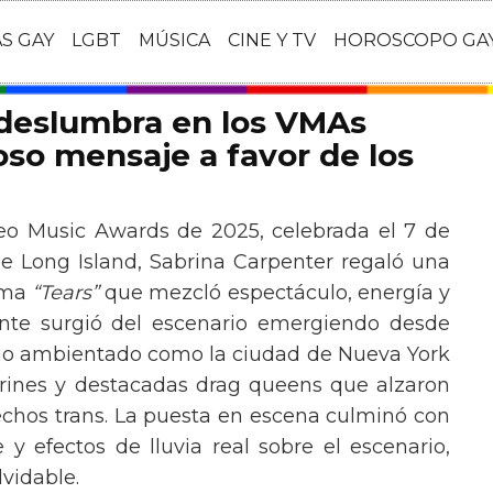
AS GAY
LGBT
MÚSICA
CINE Y TV
HOROSCOPO GA
 deslumbra en los VMAs
so mensaje a favor de los
eo Music Awards de 2025, celebrada el 7 de
e Long Island, Sabrina Carpenter regaló una
ema
“Tears”
que mezcló espectáculo, energía y
tante surgió del escenario emergiendo desde
ario ambientado como la ciudad de Nueva York
rines y destacadas drag queens que alzaron
echos trans. La puesta en escena culminó con
y efectos de lluvia real sobre el escenario,
vidable.