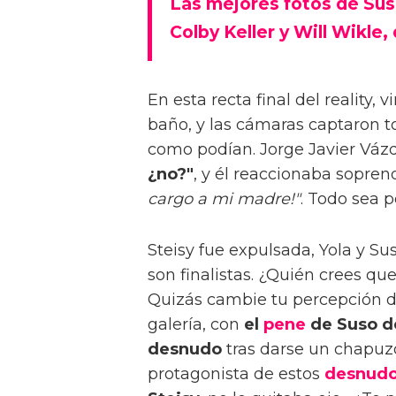
Las mejores fotos de Suso
Colby Keller y Will Wikle
En esta recta final del reality
baño, y las cámaras captaron t
como podían. Jorge Javier Váz
¿no?"
, y él reaccionaba sopre
cargo a mi madre!"
. Todo sea p
Steisy fue expulsada, Yola y S
son finalistas. ¿Quién crees qu
Quizás cambie tu percepción de
galería, con
el
pene
de Suso de
desnudo
tras darse un chapuzó
protagonista de estos
desnud