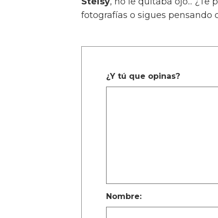
Steisy
, no le quitaba ojo... ¿T
fotografías o sigues pensando q
¿Y tú que opinas?
Nombre: