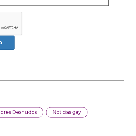
o
bres Desnudos
Noticias gay