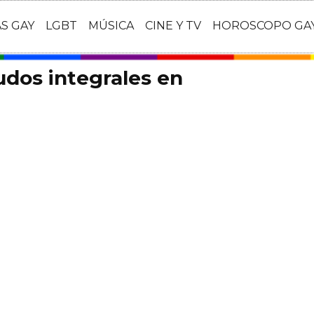
AS GAY
LGBT
MÚSICA
CINE Y TV
HOROSCOPO GA
udos integrales en