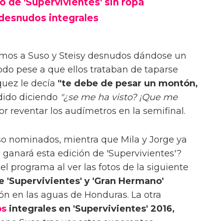
 de 'Supervivientes' sin ropa
, desnudos integrales
, vimos a Suso y Steisy desnudos dándose un
odo pese a que ellos trataban de taparse
quez le decía
"te debe de pesar un montón,
ndido diciendo
"¿se me ha visto? ¡Que me
or reventar los audímetros en la semifinal.
uso nominados, mientra que Mila y Jorge ya
e ganará esta edición de 'Supervivientes'?
l programa al ver las fotos de la siguiente
 'Supervivientes' y 'Gran Hermano'
n en las aguas de Honduras. La otra
os
integrales en 'Supervivientes' 2016,