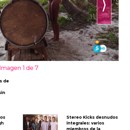
⟩
Imagen 1 de
7
s de
sin
os
Stereo Kicks desnudos
gh
integrales: varios
miembros de la