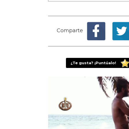
Comparte
¿Te gusta? ¡Puntúalo!