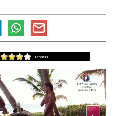
34
votos