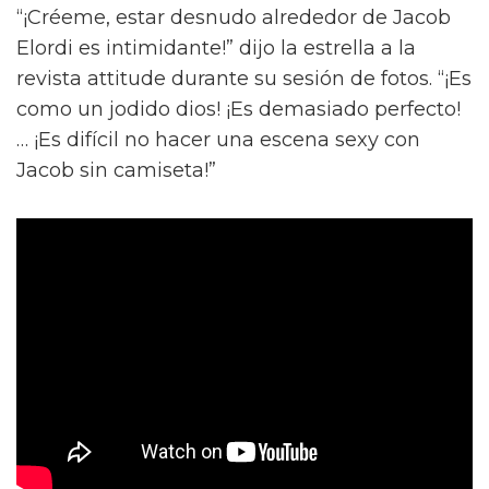
“¡Créeme, estar desnudo alrededor de Jacob
Elordi es intimidante!” dijo la estrella a la
revista attitude durante su sesión de fotos. “¡Es
como un jodido dios! ¡Es demasiado perfecto!
… ¡Es difícil no hacer una escena sexy con
Jacob sin camiseta!”