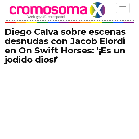
Toggle
navigat
Diego Calva sobre escenas
desnudas con Jacob Elordi
en On Swift Horses: ‘¡Es un
jodido dios!’