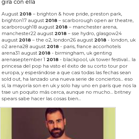
gira con ella
August
2018
– brighton & hove pride, preston park,
brighton17 august
2018
– scarborough open air theatre,
scarborough18 august
2018
– manchester arena,
manchester22 august
2018
– sse hydro, glasgow24
august
2018
– the o2, london26 august
2018
- london, uk
o2 arena28 august
2018
- paris, france accorhotels
arena31 august
2018
- birmingham, uk genting
arenaseptember 1
2018
- blackpool, uk tower festival... la
princesa del pop ha visto el éxito de su corto tour por
europa, y esperándose a que casi todas las fechas sean
sold out, ha lanzado una nueva serie de conciertos... eso
sí, la mayoría son en uk y solo hay uno en parís que nos la
trae un poquito más cerca, aunque no mucho... britney
spears sabe hacer las cosas bien...