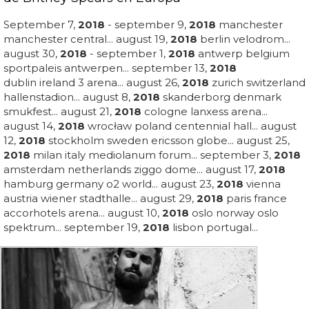
September 7,
2018
- september 9,
2018
manchester
manchester central... august 19,
2018
berlin velodrom...
august 30,
2018
- september 1,
2018
antwerp belgium
sportpaleis antwerpen... september 13,
2018
dublin ireland 3 arena... august 26,
2018
zurich switzerland
hallenstadion... august 8,
2018
skanderborg denmark
smukfest... august 21,
2018
cologne lanxess arena...
august 14,
2018
wrocław poland centennial hall... august
12,
2018
stockholm sweden ericsson globe... august 25,
2018
milan italy mediolanum forum... september 3,
2018
amsterdam netherlands ziggo dome... august 17,
2018
hamburg germany o2 world... august 23,
2018
vienna
austria wiener stadthalle... august 29,
2018
paris france
accorhotels arena... august 10,
2018
oslo norway oslo
spektrum... september 19,
2018
lisbon portugal...