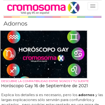
Toggle
navigat
Adornos
DESCUBRE LA COMPATIBILIDAD ENTRE SIGNOS Y TU SUERTE
Horóscopo Gay 16 de Septiembre de 2021
Explica los detalles si es necesario, pero los
adornos
y las
largas explicaciones sólo servirán para confundirlos y
asustarlos... pero podrías estar sentado en una mina de