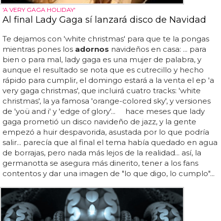
'A VERY GAGA HOLIDAY'
Al final Lady Gaga sí lanzará disco de Navidad
Te dejamos con 'white christmas' para que te la pongas
mientras pones los
adornos
navideños en casa: ... para
bien o para mal, lady gaga es una mujer de palabra, y
aunque el resultado se nota que es cutrecillo y hecho
rápido para cumplir, el domingo estará a la venta el ep 'a
very gaga christmas', que incluirá cuatro tracks: 'white
christmas', la ya famosa 'orange-colored sky', y versiones
de 'yoü and i' y 'edge of glory'... hace meses que lady
gaga prometió un disco navideño de jazz, y la gente
empezó a huir despavorida, asustada por lo que podría
salir... parecía que al final el tema había quedado en agua
de borrajas, pero nada más lejos de la realidad... así, la
germanotta se asegura más dinerito, tener a los fans
contentos y dar una imagen de "lo que digo, lo cumplo"...