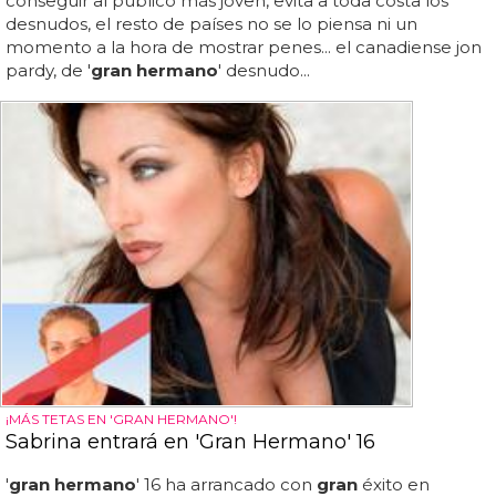
conseguir al público más joven, evita a toda costa los
desnudos, el resto de países no se lo piensa ni un
momento a la hora de mostrar penes... el canadiense jon
pardy, de '
gran hermano
' desnudo...
¡MÁS TETAS EN 'GRAN HERMANO'!
Sabrina entrará en 'Gran Hermano' 16
'
gran hermano
' 16 ha arrancado con
gran
éxito en