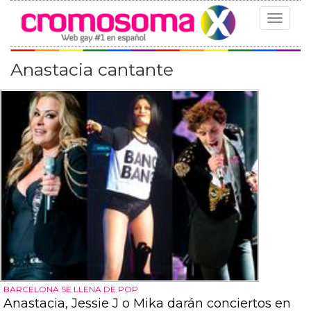
Toggle
navigat
Anastacia cantante
BARCELONA SE LLENA DE POP
Anastacia, Jessie J o Mika darán conciertos en