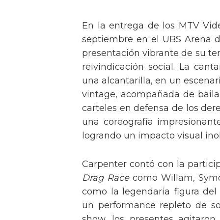
En la entrega de los MTV Vid
septiembre en el UBS Arena d
presentación vibrante de su t
reivindicación social. La can
una alcantarilla, en un escen
vintage, acompañada de baila
carteles en defensa de los der
una coreografía impresionante 
logrando un impacto visual inol
Carpenter contó con la partici
Drag Race
como Willam, Symone
como la legendaria figura del
un performance repleto de so
show, los presentes agitaro