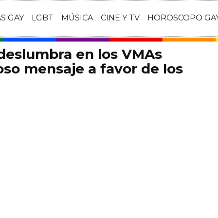
AS GAY
LGBT
MÚSICA
CINE Y TV
HOROSCOPO GA
 deslumbra en los VMAs
so mensaje a favor de los