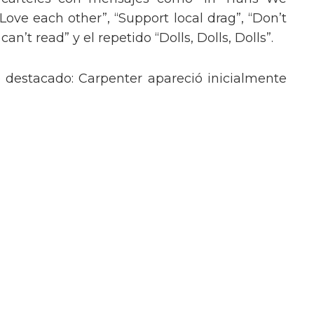
“Love each other”, “Support local drag”, “Don’t
’t read” y el repetido “Dolls, Dolls, Dolls”.
o destacado: Carpenter apareció inicialmente
lantes, y luego se transformó en un atrevido
 strass y pantalones cortos de lentejuelas,
o de Britney Spears en sus actuaciones más
poderoso mensaje trans en la Gala del
poderoso mensaje para las personas
sar a la semifinal olímpica