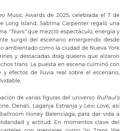
eo Music Awards de 2025, celebrada el 7 de
e Long Island, Sabrina Carpenter regaló una
ema
“Tears”
que mezcló espectáculo, energía y
tante surgió del escenario emergiendo desde
ario ambientado como la ciudad de Nueva York
rines y destacadas drag queens que alzaron
echos trans. La puesta en escena culminó con
y efectos de lluvia real sobre el escenario,
vidable.
pación de varias figuras del universo
RuPaul’s
, Denali, Laganja Estranja y Lexi Love, así
 ballroom Honey Balenciaga, para dar vida a
lidaridad y actitud. En momentos clave del
n carteles con mensajes como “In Trans We