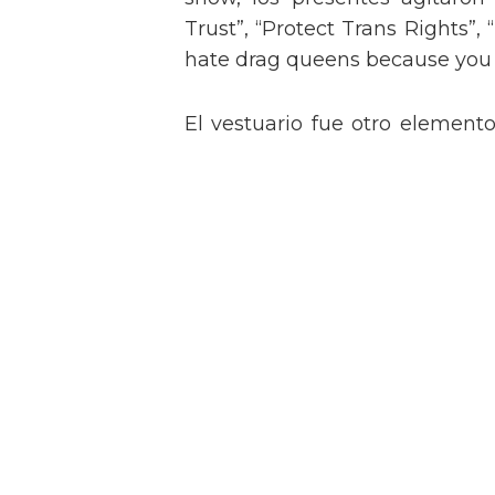
Trust”, “Protect Trans Rights”, 
hate drag queens because you can
El vestuario fue otro element
con un conjunto de flecos bril
look con sujetador bordado de
rememorando el icónico estil
legendaria.
Tommy Dorfman envía un 
Met
Nikki Hiltz comparte un 
trans y no binarias tras pa