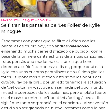
MÁS PANTALLAS QUE MADONNA
Se filtran las pantallas de 'Les Folies' de Kylie
Minogue
Esperamos con ganas que se filtre el vídeo con las
pantallas de 'cupid boy', con andrés
velencoso
enseñando mucha carne disfrazado de cupido... con la
base de la primera canta estrofas de ambas canciones...
si os pensáis que madonna es la única que tiene
derecho a sufrir filtraciones vais listos, porque aquí está
kylie con unos cuantos pantallazos de su última gira 'les
folies'... suponemos que todo esto serán los bonus del
dvd/blu ray de la gira... por un lado tenemos la actuación
de 'get outta my way', que sin ser nada del otro mundo
muestra cuerpazos de los bailarines, pero el plato fuerte
es el mash up entre 'can't beat this feeling / love at first
sight' que tanto sorprendió en el concierto... al ser versión
estudio sin ser grabada de nuevo, notamos como le han