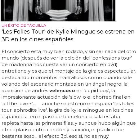
UN ÉXITO DE TAQUILLA
'Les Folies Tour' de Kylie Minogue se estrena en
3D en los cines españoles
El concierto está muy bien rodado, y sin ser nada del otro
mundo (después de ver la edición del 'confessions tour'
de madonna nos cuesta ver un concierto en dvd)
entretiene y es que el montaje de la gira es espectacular,
destacando momentos maravillosos como cuando sale
volando del escenario montada en un ángel negro, la
aparición de andrés
velencoso
en 'cupid boy', la
impresionante actuación de 'slow' o el chorreo final en
'all the lovers'... anoche se estrenó en españa 'les folies
tour: aphrodite live', la gira de kylie minogue en los cines
españoles... en el pase de barcelona la sala estaba
repleta hasta las primeras filas, y aunque hubo algún que
otro aplauso entre canción y canción, el público fue
bastante soso... el efecto 3d, eso sí, no es muy