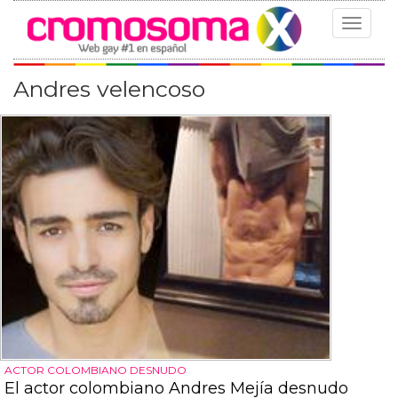
Toggle
navigat
Andres velencoso
ACTOR COLOMBIANO DESNUDO
El actor colombiano Andres Mejía desnudo