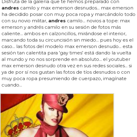
Disfruta de la galería que te hemos preparado con
andres
camilo y max emerson desnudos... max emerson
ha decidido posar con muy poca ropa y marcándolo todo
con su novio militar,
andres
camilo... novios a tope: max
emerson y andrés camilo en su sesión de fotos más
caliente... ambos en calzoncillos, mirándose el interior,
marcando toda su circuncisión sin miedo... pues hoy es el
caso... las fotos del modelo max emerson desnudo... esta
sesión tan calentita para 'gay times' está dando la vuelta
al mundo y no nos sorprende en absoluto... el youtuber
max emerson desnudo otra vez en sus redes sociales... si
ya de por sí nos gustan las fotos de tíos desnudos o con
muy poca ropa presumiendo de cuerpazo, imagínate
cuando...