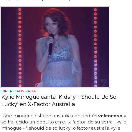
HIPER DANNIZADA
Kylie Minogue canta 'Kids' y 'I Should Be So
Lucky' en X-Factor Australia
Kylie minogue está en australia con andrés
velencoso
y
se ha lucido un poquito en el 'x-factor' de su tierra... kylie
minogue - 'i should be so lucky' x-factor australia kylie