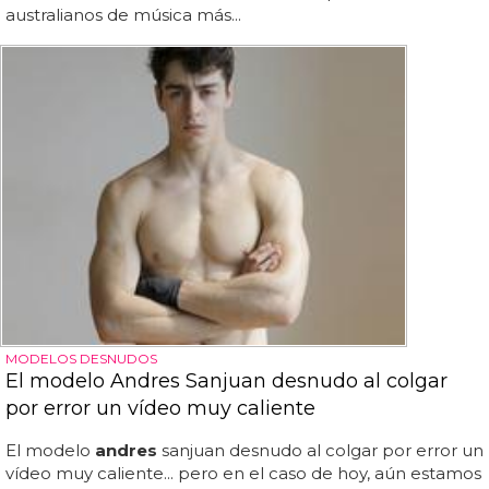
australianos de música más...
MODELOS DESNUDOS
El modelo Andres Sanjuan desnudo al colgar
por error un vídeo muy caliente
El modelo
andres
sanjuan desnudo al colgar por error un
vídeo muy caliente... pero en el caso de hoy, aún estamos