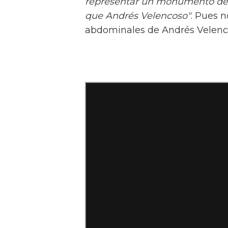
representar un monumento de
que Andrés Velencoso"
. Pues n
abdominales de Andrés Velenco