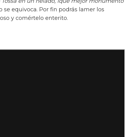
 Tossa en un helado, iqué mejor monumento
o se equivoca. Por fin podrás lamer los
so y comértelo enterito.