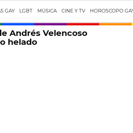
AS GAY
LGBT
MÚSICA
CINE Y TV
HOROSCOPO GA
de Andrés Velencoso
o helado