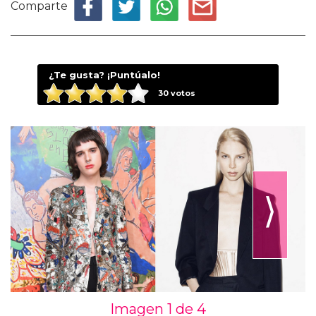
Comparte
¿Te gusta? ¡Puntúalo!
30
votos
⟩
Imagen 1 de
4