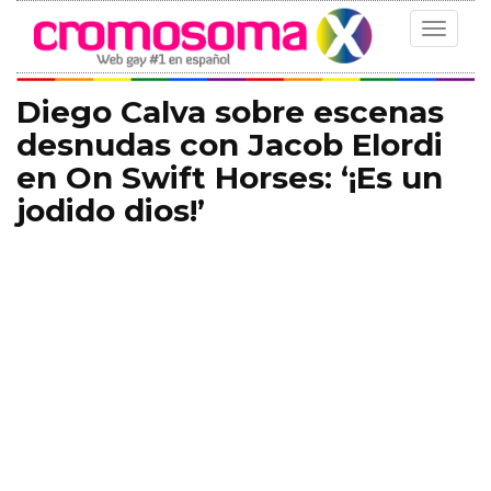
Toggle
navigat
Diego Calva sobre escenas
desnudas con Jacob Elordi
en On Swift Horses: ‘¡Es un
jodido dios!’