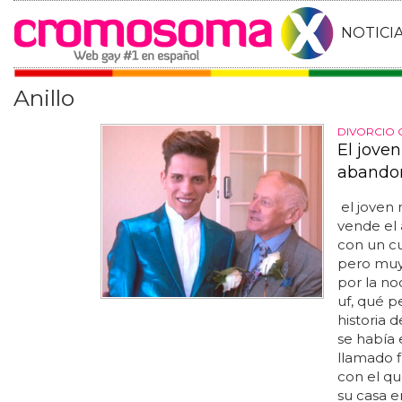
NOTICI
Anillo
DIVORCIO 
El jove
abandon
el joven
vende el
con un c
pero muy
por la no
uf, qué p
historia 
se había
llamado f
con el qu
su casa 