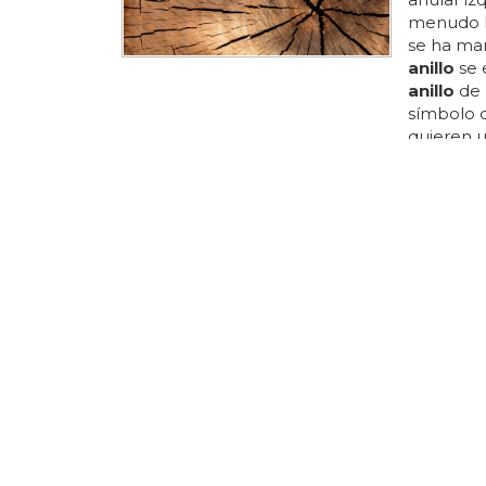
menudo la
se ha man
anillo
se 
anillo
de 
símbolo 
quieren u
valor sen
conserva
ceremonia
se da un
LE IBA A V
MATRIMON
Una vac
boda
Vargas-co
compromi
disolviera
reveló en
durante t