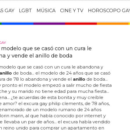
AS GAY
LGBT
MÚSICA
CINE Y TV
HOROSCOPO GA
GAY
n modelo que se casó con un cura le
a y vende el anillo de boda
 modelo que se casó con un cura le abandona y
anillo
de boda... el modelo de 24 años que se casó
ura de 78 lo abandona y vende el
anillo
de boda...
 pronto el modelo empezó a salir mucho de fiesta
che y su marido no tiene edad para mucha fiesta...
ena... ¿te acuerdas de esta bonita y muy creíble
de amor? el excura gay philip clements, de 78 años,
 enamorado de un modelo rumano de 24 años
lorin marin, al que había conocido por internet y
e llevaba un par de años... el excura había vendido
en reino unido para comprar un apartamento en