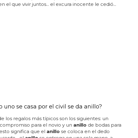
 el que vivir juntos... el excura inocente le cedió...
uno se casa por el civil se da anillo?
e los regalos más típicos son los siguientes: un
compromiso para el novio y un
anillo
de bodas para
. esto significa que el
anillo
se coloca en el dedo
uierdo... el
anillo
se entrega en una sola mano, a