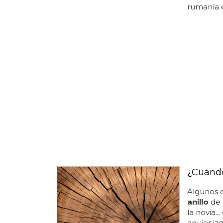
rumanía en
¿Cuando 
Algunos d
anillo
de 
la novia..
anular izq