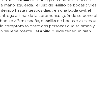
 mano izquierda... el uso del
anillo
de bodas civiles
tenido hasta nuestros días... en una boda civil, el
entrega al final de la ceremonia... ¿dónde se pone el
boda civil?en españa, el
anillo
de bodas civiles es un
de compromiso entre dos personas que se aman y
nirse legalmente... el
anillo
puede tener un gran
timental, por lo que muchas parejas optan por
r el mismo
anillo
de boda que usaron durante la
 a lo largo de los años... la respuesta es que sí, que
anillo
...
ACUNAR FRENTE AL COVID, Y LE SORPRENDIÓ PIDIÉNDOLE
IO
unación frente al COVID se convierte en
rtes sacó la cinta para revelar un
anillo
de
so, provocando que todo el centro de salud se
 en un jadeo colectivo de alegría... vargas-cortes
 una entrevista con la cnn que tuvo el
anillo
res años antes de que finalmente hiciera la