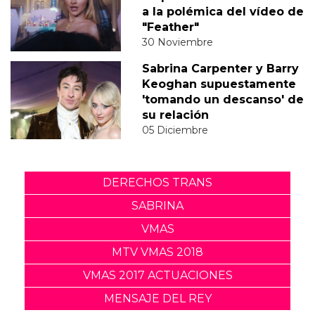
a la polémica del vídeo de
"Feather"
30 Noviembre
Sabrina Carpenter y Barry
Keoghan supuestamente
'tomando un descanso' de
su relación
05 Diciembre
DERECHOS TRANS
SABRINA
VMAS
MTV VMAS 2018
VMAS 2017 ACTUACIONES
MENSAJE DEL REY