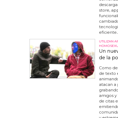
descarg
store, ap
funcionali
cambiado 
tecnologí
eficiente..
UTILIZAN 
HOMOSEXU
Un nuev
de la po
Como desc
de texto
animando 
atacan a
grabando 
amigos y 
de citas 
emitiendo
comunidad
y estrem