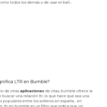
omo todos los demás o de usar el bañ...
gnifica LTR en Bumble?
rio de otras
aplicaciones
de citas, bumble ofrece la
 buscar una relación ltr, lo que hace que sea una
s populares entre los solteros en españa... en
n, ltr en bumble es un filtro que indica que un