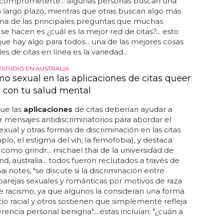
 comprometerte... algunas personas buscan una
a largo plazo, mientras que otras buscan algo más
 una de las principales preguntas que muchas
se hacen es ¿cuál es la mejor red de citas?... esto
 que hay algo para todos... una de las mejores cosas
es de citas en línea es la variedad...
ESTUDIO EN AUSTRALIA
mo sexual en las aplicaciones de citas queer
 con tu salud mental
ue las
aplicaciones
de citas deberían ayudar a
mensajes antidiscriminatorios para abordar el
exual y otras formas de discriminación en las citas
plo, el estigma del vih, la femofobia), y destaca
s como grindr... michael thai de la universidad de
d, australia... todos fueron reclutados a través de
thai notes, "se discute si la discriminación entre
parejas sexuales y románticas por motivos de raza
e racismo, ya que algunos la consideran una forma
cio racial y otros sostienen que simplemente refleja
rencia personal benigna"... éstas incluían: "¿cuán a