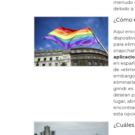
menudo er
debido a 
¿Cómo e
Aquí enco
dispositiv
para elim
snapchat, 
aplicaci
en españ
de «elimi
embargo, 
eliminarla
grindr es
desean pr
lugar, ab
encontrar
esta opció
¿Cuáles