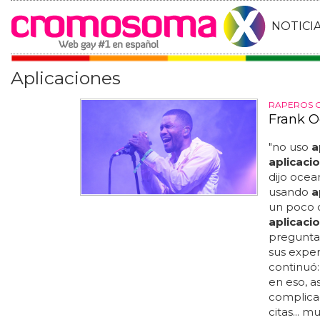
NOTICI
Aplicaciones
RAPEROS 
Frank O
"no uso
a
aplicaci
dijo ocea
usando
a
un poco 
aplicaci
preguntar
sus exper
continuó:
en eso, a
complica
citas... 