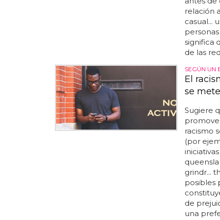
antes de
relación 
casual...
personas 
significa
de las red
SEGÚN UN 
El racis
se mete
Sugiere q
promover 
racismo s
(por ejem
iniciativa
queenslan
grindr... 
posibles 
constituy
de prejui
una prefe