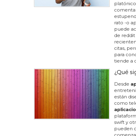
platónico
comentari
estupend
rato -o a
puede acu
de reddit
recientem
citas, pe
para cono
tiende a d
¿Qué si
Desde
ap
entreteni
están dis
como telé
aplicaci
plataform
swift y ot
pueden d
comenzar 