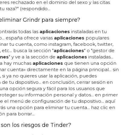
es rechazado en el dominio del sexo y las citas
tu raza?" (respondido...
liminar Grindr para siempre?
ntrarás todas las
aplicaciones
instaladas en tu
o... españa ofrece varias
aplicaciones
populares
inar tu cuenta, como instagram, facebook, twitter,
etc... busca la sección "
aplicaciones
" o "gestor de
ones
" y ve a la sección de
aplicaciones
instaladas...
a hay muchas
aplicaciones
que tienen una opción
nar cuenta» directamente en la página principal... sin
si ya no quieres usar la aplicación, puedes
 de tu dispositivo... en conclusión, cerrar sesión en
 una opción segura y fácil para los usuarios que
oteger su información personal y datos... en primer
re el menú de configuración de tu dispositivo... aquí
ás una opción para eliminar tu cuenta... haz clic en
n para borrar...
 son los riesgos de Tinder?