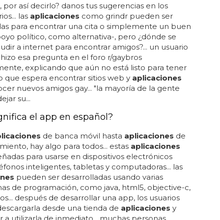
, por así decirlo? danos tus sugerencias en los
os... las
aplicaciones
como grindr pueden ser
as para encontrar una cita o simplemente un buen
poyo político, como alternativa-, pero ¿dónde se
dir a internet para encontrar amigos?... un usuario
 hizo esa pregunta en el foro r/gaybros
ente, explicando que aún no está listo para tener
ro que espera encontrar sitios web y
aplicaciones
cer nuevos amigos gay... "la mayoría de la gente
ejar su...
gnifica el app en español?
licaciones
de banca móvil hasta
aplicaciones
de
miento, hay algo para todos... estas
aplicaciones
eñadas para usarse en dispositivos electrónicos
fonos inteligentes, tabletas y computadoras... las
ones
pueden ser desarrolladas usando varias
as de programación, como java, html5, objective-c,
ros... después de desarrollar una app, los usuarios
escargarla desde una tienda de
aplicaciones
y
a utilizarla de inmediato... muchas personas