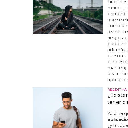
Tinder es
mundo, co
primero q
que se el
como un p
divertida
riesgos a
parece so
además, 
personal 
bien esto
mantengan
una relac
aplicación
REDDIT HA
¿Existe
tener ci
Yo diría 
aplicaci
¿y tú, que