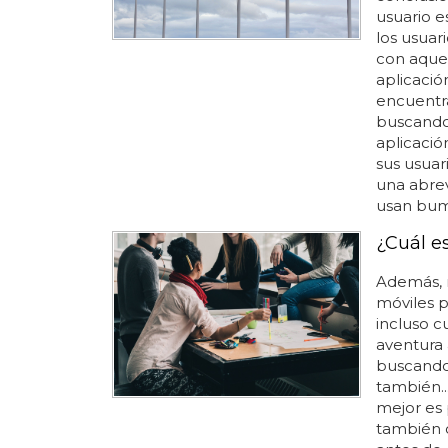
usuario es
los usuar
con aquel
aplicació
encuentra
buscando 
aplicació
sus usuari
una abrev
usan bumb
¿Cuál es
Además, m
móviles p
incluso c
aventura 
buscando 
también...
mejor es p
también o