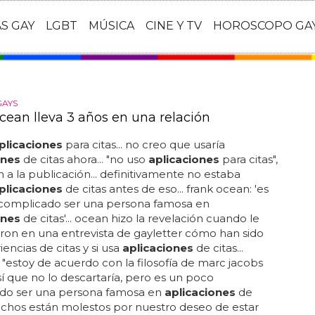
AS GAY
LGBT
MÚSICA
CINE Y TV
HOROSCOPO GA
GAYS
cean lleva 3 años en una relación
plicaciones
para citas... no creo que usaría
ones
de citas ahora... "no uso
aplicaciones
para citas",
n a la publicación... definitivamente no estaba
plicaciones
de citas antes de eso... frank ocean: 'es
complicado ser una persona famosa en
ones
de citas'... ocean hizo la revelación cuando le
on en una entrevista de gayletter cómo han sido
iencias de citas y si usa
aplicaciones
de citas...
 "estoy de acuerdo con la filosofía de marc jacobs
sí que no lo descartaría, pero es un poco
do ser una persona famosa en
aplicaciones
de
muchos están molestos por nuestro deseo de estar