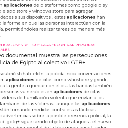
an
aplicaciones
de plataformas como google play
ple app store y windows store para agregar
dades a sus dispositivos... estas
aplicaciones
han
la forma en que las personas interactúan con la
a, permitiéndoles realizar tareas de manera más
.
APLICACIONES DE LIGUE PARA ENCONTRAR PERSONAS
ALES
o documental muestra las persecuciones
licía de Egipto al colectivo LGTB+
ubrió shihab-eldin, la policía inicia conversaciones
 en
aplicaciones
de citas como whoshere y grindr,
a la gente a quedar con ellos... las bandas también
 personas vulnerables en
aplicaciones
de citas
vídeos de humillación violenta que envían a los
familiares de las víctimas... aunque las
aplicaciones
están tomando medidas contra estas tácticas
 advertencias sobre la posible presencia policial, la
 lgbtq+ sigue siendo objeto de ataques... el nuevo
ecedor documental de la bbc queer egypt under