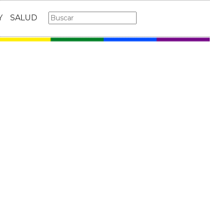
Y
SALUD