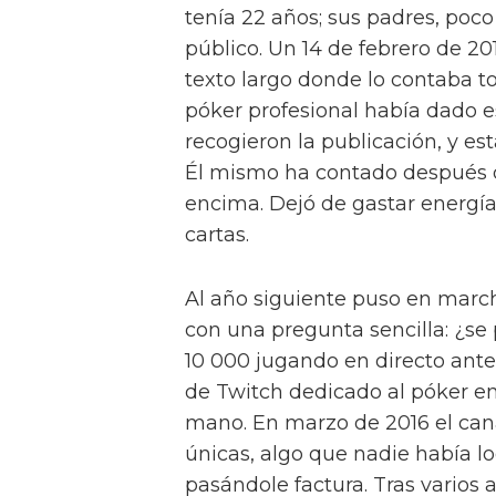
tenía 22 años; sus padres, poco
público. Un 14 de febrero de 20
texto largo donde lo contaba to
póker profesional había dado 
recogieron la publicación, y est
Él mismo ha contado después q
encima. Dejó de gastar energía
cartas.
Al año siguiente puso en mar
con una pregunta sencilla: ¿se
10 000 jugando en directo ant
de Twitch dedicado al póker en
mano. En marzo de 2016 el cana
únicas, algo que nadie había lo
pasándole factura. Tras varios 