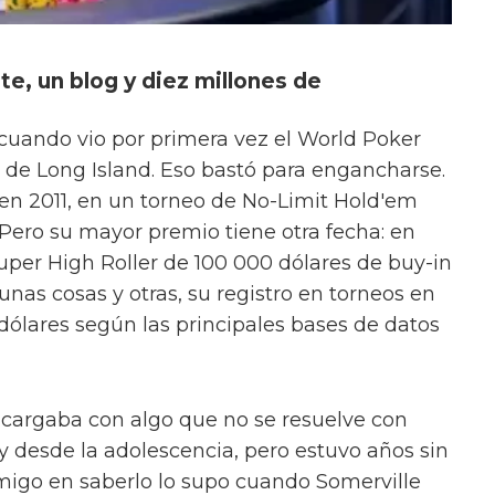
te, un blog y diez millones de
 cuando vio por primera vez el World Poker
a de Long Island. Eso bastó para engancharse.
en 2011, en un torneo de No-Limit Hold'em
 Pero su mayor premio tiene otra fecha: en
uper High Roller de 100 000 dólares de buy-in
 unas cosas y otras, su registro en torneos en
 dólares según las principales bases de datos
 cargaba con algo que no se resuelve con
 desde la adolescencia, pero estuvo años sin
amigo en saberlo lo supo cuando Somerville