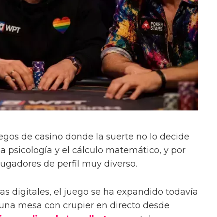
uegos de casino donde la suerte no lo decide
 la psicología y el cálculo matemático, y por
jugadores de perfil muy diverso.
as digitales, el juego se ha expandido todavía
 una mesa con crupier en directo desde