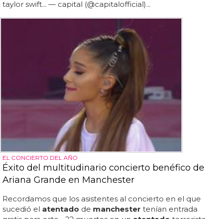
taylor swift... — capital (@capitalofficial)...
EL CONCIERTO DEL AÑO
Éxito del multitudinario concierto benéfico de
Ariana Grande en Manchester
Recordamos que los asistentes al concierto en el que
sucedió el
atentado
de
manchester
tenían entrada