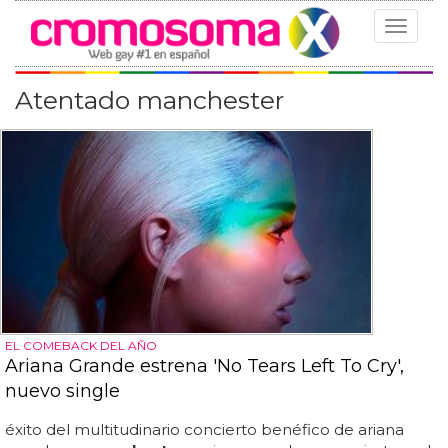
Toggle
navigat
Atentado manchester
EL COMEBACK DEL AÑO
Ariana Grande estrena 'No Tears Left To Cry',
nuevo single
éxito del multitudinario concierto benéfico de ariana