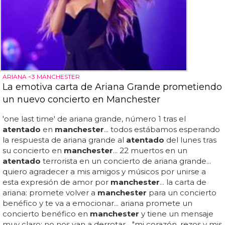
ARIANA <3 MANCHESTER
La emotiva carta de Ariana Grande prometiendo
un nuevo concierto en Manchester
'one last time' de ariana grande, número 1 tras el
atentado
en
manchester
... todos estábamos esperando
la respuesta de ariana grande al
atentado
del lunes tras
su concierto en
manchester
... 22 muertos en un
atentado
terrorista en un concierto de ariana grande...
quiero agradecer a mis amigos y músicos por unirse a
esta expresión de amor por
manchester
... la carta de
ariana: promete volver a
manchester
para un concierto
benéfico y te va a emocionar... ariana promete un
concierto benéfico en
manchester
y tiene un mensaje
muy claro: no nos van a derrotar... "mi corazón, rezos y mis