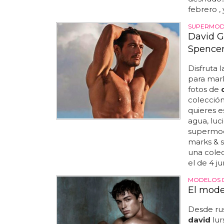
febrero , 
SUPERMOD
David G
Spence
Disfruta 
para mark
fotos de
colecció
quieres e
agua, lu
supermod
marks & 
una colec
el de 4 ju
MODELOS 
El mode
Desde ru
david
lur