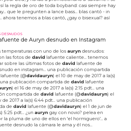
í la regla de oro de toda boyband: casi siempre hay
... que le pregunten a lance bass... blas cantó - in
.. ahora tenemos a blas cantó, ¿gay o bisexual? así
S DESNUDOS
afuente de Auryn desnudo en Instagram
s temperaturas con uno de los
auryn
desnudos:
on las fotos de
david
lafuente caliente... tenemos
r sobre las últimas fotos de
david
lafuente de
nudo en instagram... una publicación compartida
lafuente (@
david
auryn
) el 10 de may de 2017 a la(s)
.. una publicación compartida de
david
lafuente
auryn
) el 16 de may de 2017 a la(s) 2:15 pdt... una
ión compartida de
david
lafuente (@
david
auryn
) el
 de 2017 a la(s) 6:44 pdt... una publicación
da de
david
lafuente (@
david
auryn
) el 1 de jun de
s) 5:25 pdt... ¿un
auryn
gay con novio? pelea en
or la pluma de uno de ellos en 'el hormiguero'... a
uente desnudo la cámara le ama y él nos...