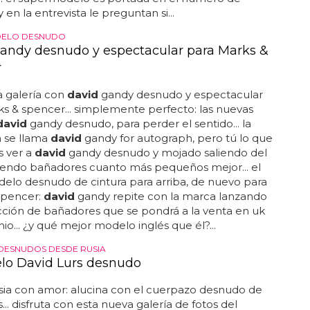
y en la entrevista le preguntan si...
ELO DESNUDO
andy desnudo y espectacular para Marks &
r
la galería con
david
gandy desnudo y espectacular
s & spencer... simplemente perfecto: las nuevas
david
gandy desnudo, para perder el sentido... la
n se llama
david
gandy for autograph, pero tú lo que
s ver a
david
gandy desnudo y mojado saliendo del
ciendo bañadores cuanto más pequeños mejor... el
elo desnudo de cintura para arriba, de nuevo para
spencer:
david
gandy repite con la marca lanzando
ción de bañadores que se pondrá a la venta en uk
nio... ¿y qué mejor modelo inglés que él?...
DESNUDOS DESDE RUSIA
lo David Lurs desnudo
sia con amor: alucina con el cuerpazo desnudo de
s... disfruta con esta nueva galería de fotos del