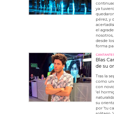
continuaci
ya tuvier
quedaron 
pérez, y 
acertadís
el agrad
nosotros,
desde los
forma par
CANTANTES
Blas Ca
de su o
Tras la s
como uno
con novio
'el hormi
naturalid
su orienta
por 'tu c
solitario,