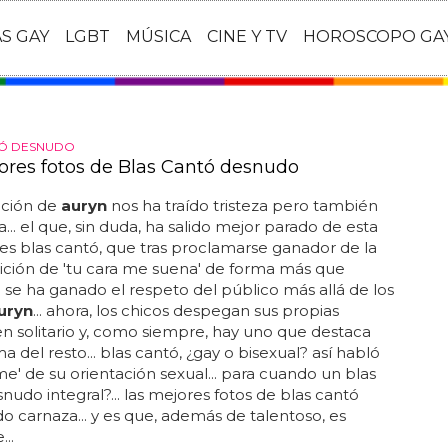
AS GAY
LGBT
MÚSICA
CINE Y TV
HOROSCOPO GA
TÓ DESNUDO
ores fotos de Blas Cantó desnudo
ación de
auryn
nos ha traído tristeza pero también
... el que, sin duda, ha salido mejor parado de esta
 es blas cantó, que tras proclamarse ganador de la
ición de 'tu cara me suena' de forma más que
se ha ganado el respeto del público más allá de los
uryn
... ahora, los chicos despegan sus propias
en solitario y, como siempre, hay uno que destaca
a del resto... blas cantó, ¿gay o bisexual? así habló
me' de su orientación sexual... para cuando un blas
nudo integral?... las mejores fotos de blas cantó
 carnaza... y es que, además de talentoso, es
..