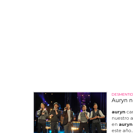
DESMENTI
Auryn n
auryn
car
nuestro 
en
auryn
este año.