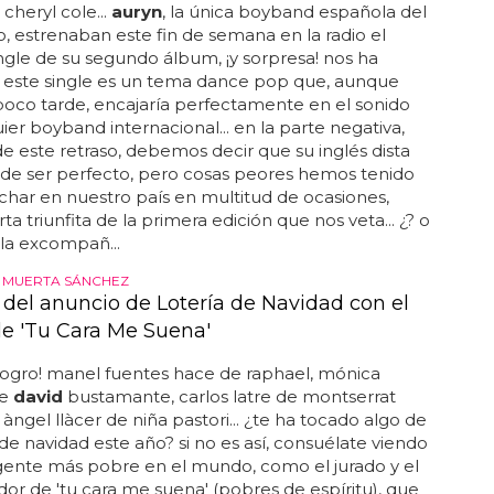
cheryl cole...
auryn
, la única boyband española del
estrenaban este fin de semana en la radio el
ngle de su segundo álbum, ¡y sorpresa! nos ha
. este single es un tema dance pop que, aunque
poco tarde, encajaría perfectamente en el sonido
ier boyband internacional... en la parte negativa,
 este retraso, debemos decir que su inglés dista
de ser perfecto, pero cosas peores hemos tenido
har en nuestro país en multitud de ocasiones,
ta triunfita de la primera edición que nos veta... ¿? o
la excompañ...
 MUERTA SÁNCHEZ
 del anuncio de Lotería de Navidad con el
de 'Tu Cara Me Suena'
logro! manel fuentes hace de raphael, mónica
de
david
bustamante, carlos latre de montserrat
 àngel llàcer de niña pastori... ¿te ha tocado algo de
a de navidad este año? si no es así, consuélate viendo
gente más pobre en el mundo, como el jurado y el
or de 'tu cara me suena' (pobres de espíritu), que