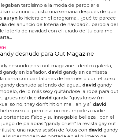
 llegaban tardísimo a la moda de parodiar el
ísimo anuncio, justo una semana después de que
os
auryn
lo hiciera en el programa... ¿qué te parece
dia del anuncio de lotería de navidad?... parodia del
e lotería de navidad con el jurado de 'tu cara me
rta...
USH
andy desnudo para Out Magazine
dy desnudo para out magazine... dentro galería,
d
gandy en bañador,
david
gandy sin camiseta
 la cama con pantalones de hermès o con el torso
gandy desnudo saliendo del agua...
david
gandy
 modelo, de lo más sexy quitándose la ropa para out
.. ¡pues no! dice
david
gandy: "guys know i'm
al so no, they don't hit on me... ah, y sí:
david
heterosexual pero eso no nos impide a nadie
u portentoso físico y su innegable belleza... con el
 juego de palabras "gandy crush" la revista gay out
ilustra una nueva sesión de fotos con
david
gandy
.. el supermodelo es portada en el número de