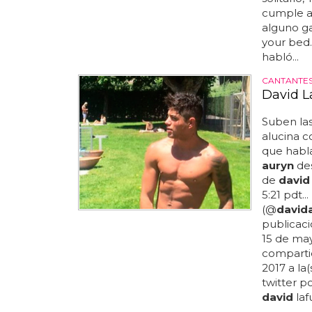
cumple as
alguno gay
your bed.
habló...
CANTANTE
David L
Suben la
alucina c
que habla
auryn
des
de
david
5:21 pdt.
(@
david
publicac
15 de may
comparti
2017 a la(
twitter p
david
laf