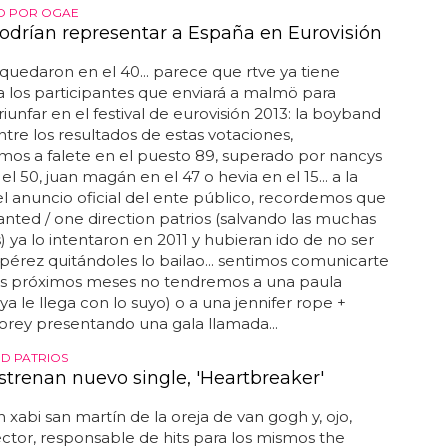
O POR OGAE
odrían representar a España en Eurovisión
quedaron en el 40... parece que rtve ya tiene
a los participantes que enviará a malmö para
riunfar en el festival de eurovisión 2013: la boyband
 entre los resultados de estas votaciones,
os a falete en el puesto 89, superado por nancys
el 50, juan magán en el 47 o hevia en el 15... a la
l anuncio oficial del ente público, recordemos que
anted / one direction patrios (salvando las muchas
s) ya lo intentaron en 2011 y hubieran ido de no ser
 pérez quitándoles lo bailao... sentimos comunicarte
os próximos meses no tendremos a una paula
ya le llega con lo suyo) o a una jennifer rope +
rey presentando una gala llamada...
D PATRIOS
strenan nuevo single, 'Heartbreaker'
 xabi san martín de la oreja de van gogh y, ojo,
tor, responsable de hits para los mismos the