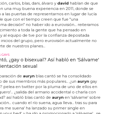
ón, carlos, blas, dani, álvaro y
david
hablan de que
on una muy buena experiencia en 2011, donde se
a las puertas de representarnos en lugar de lucía
de que con el tiempo creen que fue "una
ima decisión" no haber ido a eurovisión... reiteramos
ecimiento a toda la gente que ha pensado en
 y al equipo de tve por la confianza depositada
 inicios del grupo, pero eurovisión actualmente no
te de nuestros planes...
 GAYS
ntó, ¿gay o bisexual? Así habló en 'Sálvame'
rientación sexual
eparación de
auryn
blas cantó se ha consolidado
 de sus miembros más populares... ¿un
auryn
gay
? pelea en twitter por la pluma de uno de ellos en
guero'... ¿salida del armario accidental o charla con
ad? así habló blas cantó de
auryn
en 'sálvame' sobre
ción... cuando el río suena, agua lleva... tras su para
ara me suena' ha lanzado su primer single en
 'in your bed', y ha ido a promocionarlo a 'sálvame'... se