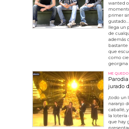
wanted o 
momento, 
primer si
gustado..
llega un 
de cualqu
además de
bastante 
que escuc
como cier
georgina 
ME QUEDO
Parodia
jurado 
¡todo un 
naranjo 
caballé, y
la loterí
que hay 
presentad