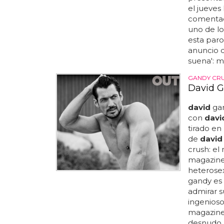
el jueves
comentad
uno de l
esta paro
anuncio d
suena': ma
GANDY CR
David G
david
gan
con
davi
tirado en
de
david
crush: el
magazine.
heterosexu
gandy es 
admirar s
ingenioso
magazine 
desnudo.