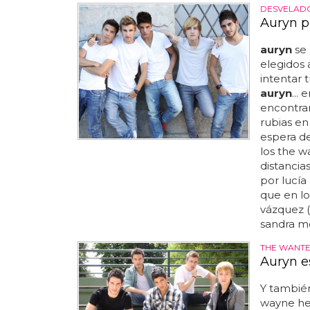
DESVELAD
Auryn p
auryn
se 
elegidos 
intentar t
auryn
...
encontram
rubias en 
espera de
los the w
distancia
por lucía
que en l
vázquez (
sandra mo
THE WANTE
Auryn e
Y también
wayne hec