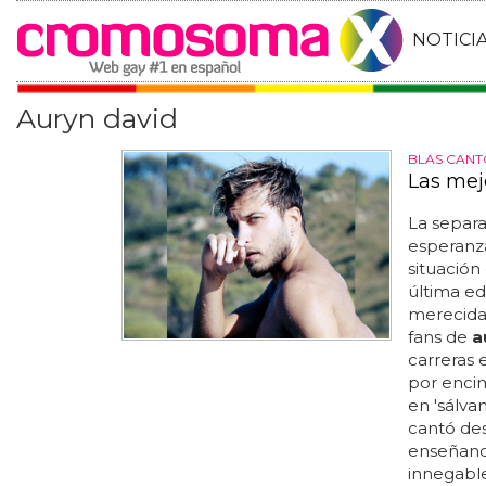
NOTICI
Auryn david
BLAS CAN
Las mej
La separ
esperanza
situación
última ed
merecida 
fans de
a
carreras 
por encim
en 'sálva
cantó des
enseñando
innegable.