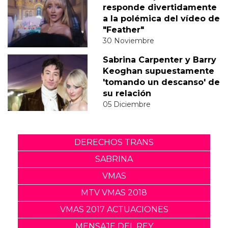
responde divertidamente
a la polémica del vídeo de
"Feather"
30 Noviembre
Sabrina Carpenter y Barry
Keoghan supuestamente
'tomando un descanso' de
su relación
05 Diciembre
DERECHOS TRANS
SABRINA
VMAS
MTV VMAS 2018
VMAS 2017 ACTUACIONES
MENSAJE DEL REY