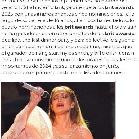
de marzo, a partir de las 8 p... charli xcx ha pasado del
verano brat al invierno
brit
, ya que lidera los
brit awards
2025 con unas impresionantes cinco nominaciones... a lo
largo de su carrera de 14 años, charli xcx ha recibido solo
cuatro nominaciones a los
brit awards
hasta ahora y aún
no ha ganado uno... en otros ámbitos de los
brit awards
,
dua lipa, the last dinner party y ezra collective le siguen a
charli con cuatro nominaciones cada uno, mientras que
el ganador de rising star, myles smith, y billie eilish tienen
tres... brat se convirtió en uno de los pilares culturales más
importantes de 2024 tras su lanzamiento en junio,
alcanzando el primer puesto en la lista de álbumes...